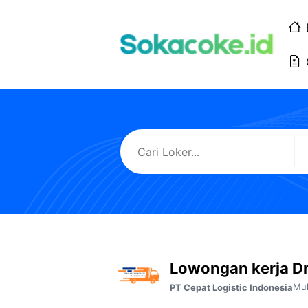
Langsung
ke
isi
Lowongan kerja D
Mu
PT Cepat Logistic Indonesia