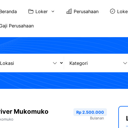
Beranda
Loker
Perusahaan
Loke
Gaji Perusahaan
river Mukomuko
Rp 2.500.000
Bulanan
komuko