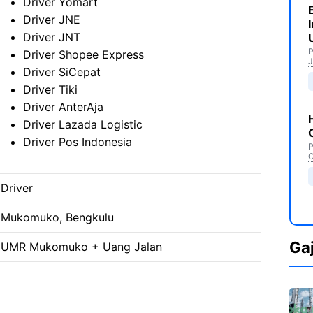
Driver Yomart
Driver JNE
Driver JNT
P
Driver Shopee Express
J
Driver SiCepat
Driver Tiki
Driver AnterAja
Driver Lazada Logistic
Driver Pos Indonesia
P
C
Driver
Mukomuko, Bengkulu
Ga
UMR Mukomuko + Uang Jalan