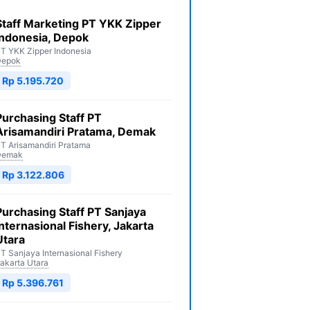
Staff Marketing PT YKK Zipper
Indonesia, Depok
T YKK Zipper Indonesia
Depok
Rp 5.195.720
Purchasing Staff PT
Arisamandiri Pratama, Demak
T Arisamandiri Pratama
Demak
Rp 3.122.806
Purchasing Staff PT Sanjaya
Internasional Fishery, Jakarta
Utara
T Sanjaya Internasional Fishery
akarta Utara
Rp 5.396.761