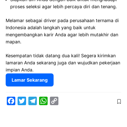
proses seleksi agar lebih percaya diri dan tenang.
Melamar sebagai driver pada perusahaan ternama di
Indonesia adalah langkah yang baik untuk
mengembangkan karir Anda agar lebih mutakhir dan
mapan.
Kesempatan tidak datang dua kali! Segera kirimkan
lamaran Anda sekarang juga dan wujudkan pekerjaan
impian Anda.
Lamar Sekarang
F
T
T
W
C
a
w
e
h
o
c
i
l
a
p
e
t
e
t
y