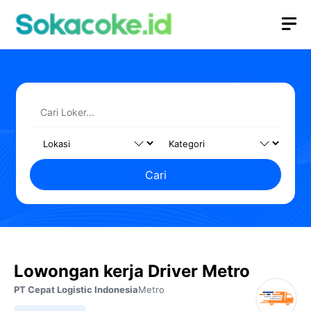
Langsung
M
ke
isi
Cari
Lowongan kerja Driver Metro
PT Cepat Logistic Indonesia
Metro