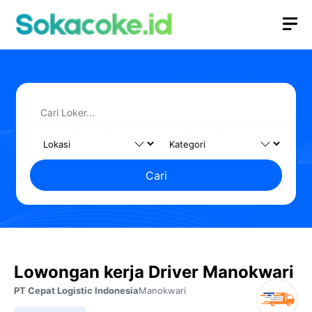
Langsung
M
ke
isi
Cari
Lowongan kerja Driver Manokwari
PT Cepat Logistic Indonesia
Manokwari