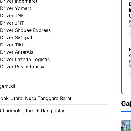
Driver Indomaret
Driver Yomart
Driver JNE
P
Driver JNT
J
Driver Shopee Express
Driver SiCepat
Driver Tiki
Driver AnterAja
Driver Lazada Logistic
P
C
Driver Pos Indonesia
gemudi
bok Utara, Nusa Tenggara Barat
Ga
 Lombok Utara + Uang Jalan