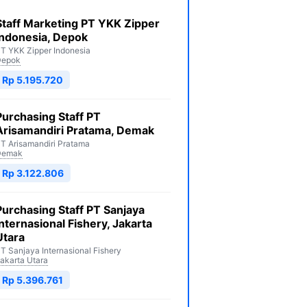
Staff Marketing PT YKK Zipper
Indonesia, Depok
T YKK Zipper Indonesia
Depok
Rp 5.195.720
Purchasing Staff PT
Arisamandiri Pratama, Demak
T Arisamandiri Pratama
Demak
Rp 3.122.806
Purchasing Staff PT Sanjaya
Internasional Fishery, Jakarta
Utara
T Sanjaya Internasional Fishery
akarta Utara
Rp 5.396.761