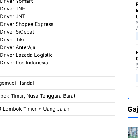
Driver Yomart
Driver JNE
Driver JNT
P
Driver Shopee Express
J
Driver SiCepat
Driver Tiki
Driver AnterAja
Driver Lazada Logistic
Driver Pos Indonesia
P
C
gemudi Handal
bok Timur, Nusa Tenggara Barat
Ga
 Lombok Timur + Uang Jalan