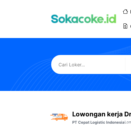
Langsung
ke
isi
Lowongan kerja D
Lom
PT Cepat Logistic Indonesia