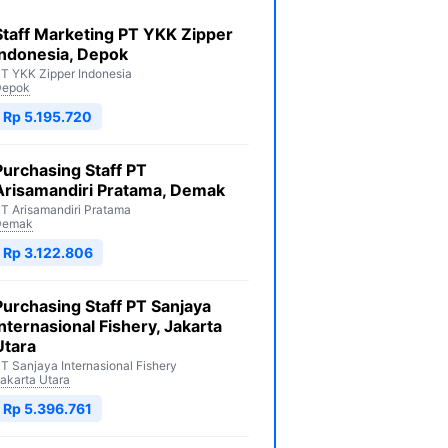
Staff Marketing PT YKK Zipper
Indonesia, Depok
T YKK Zipper Indonesia
Depok
Rp 5.195.720
Purchasing Staff PT
Arisamandiri Pratama, Demak
T Arisamandiri Pratama
Demak
Rp 3.122.806
Purchasing Staff PT Sanjaya
Internasional Fishery, Jakarta
Utara
T Sanjaya Internasional Fishery
akarta Utara
Rp 5.396.761