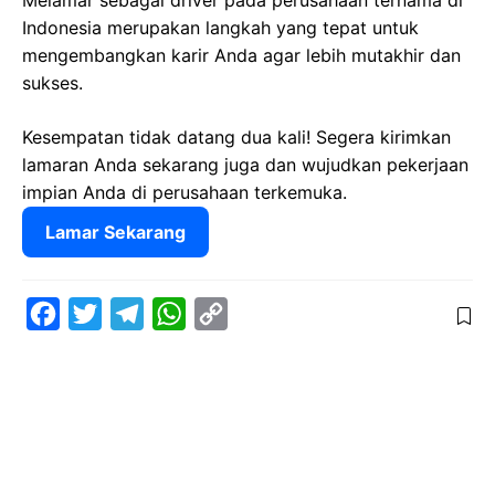
Melamar sebagai driver pada perusahaan ternama di
Indonesia merupakan langkah yang tepat untuk
mengembangkan karir Anda agar lebih mutakhir dan
sukses.
Kesempatan tidak datang dua kali! Segera kirimkan
lamaran Anda sekarang juga dan wujudkan pekerjaan
impian Anda di perusahaan terkemuka.
Lamar Sekarang
F
T
T
W
C
a
w
e
h
o
c
i
l
a
p
e
t
e
t
y
b
t
g
s
L
o
e
r
A
i