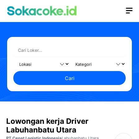
Langsung
M
ke
isi
Cari
Lowongan kerja Driver
Labuhanbatu Utara
PT Cepat Logistic Indonesia
Labuhanbatu Utara