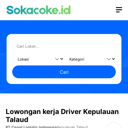
Langsung
M
ke
isi
Cari
Lowongan kerja Driver Kepulauan
Talaud
PT Cepat Logistic Indonesia
Kepulauan Talaud