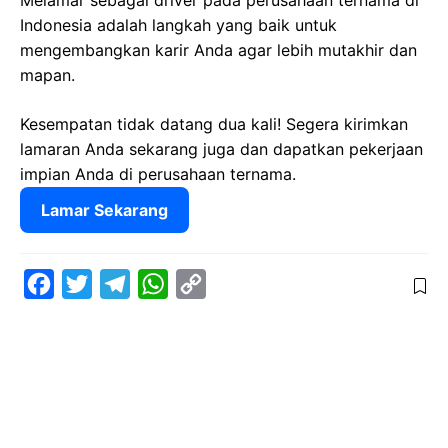
Melamar sebagai driver pada perusahaan ternama di
Indonesia adalah langkah yang baik untuk
mengembangkan karir Anda agar lebih mutakhir dan
mapan.
Kesempatan tidak datang dua kali! Segera kirimkan
lamaran Anda sekarang juga dan dapatkan pekerjaan
impian Anda di perusahaan ternama.
Lamar Sekarang
F
T
T
W
C
a
w
e
h
o
c
i
l
a
p
e
t
e
t
y
b
t
g
s
L
o
e
r
A
i