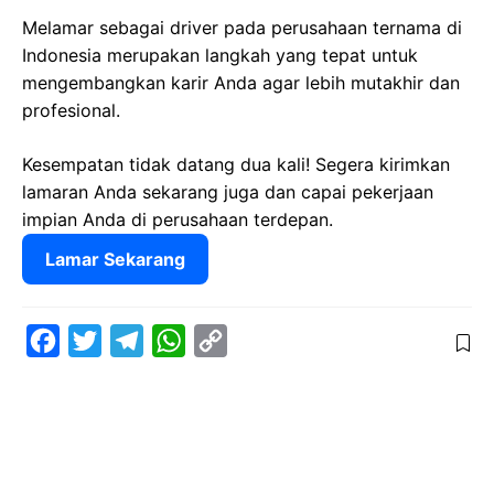
Melamar sebagai driver pada perusahaan ternama di
Indonesia merupakan langkah yang tepat untuk
mengembangkan karir Anda agar lebih mutakhir dan
profesional.
Kesempatan tidak datang dua kali! Segera kirimkan
lamaran Anda sekarang juga dan capai pekerjaan
impian Anda di perusahaan terdepan.
Lamar Sekarang
F
T
T
W
C
a
w
e
h
o
c
i
l
a
p
e
t
e
t
y
b
t
g
s
L