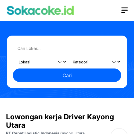
Langsung
M
ke
isi
Cari
Lowongan kerja Driver Kayong
Utara
PT Cepat Logistic Indonesia
Kayong Utara