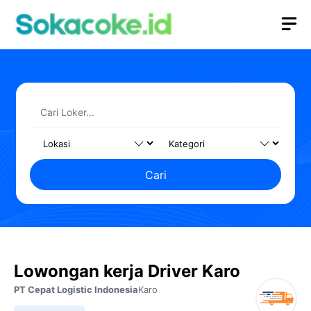
Langsung
M
ke
isi
Cari
Lowongan kerja Driver Karo
PT Cepat Logistic Indonesia
Karo