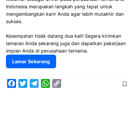
Indonesia merupakan langkah yang tepat untuk
mengembangkan karir Anda agar lebih mutakhir dan
sukses.
Kesempatan tidak datang dua kali! Segera kirimkan
lamaran Anda sekarang juga dan dapatkan pekerjaan
impian Anda di perusahaan ternama.
Lamar Sekarang
F
T
T
W
C
a
w
e
h
o
c
i
l
a
p
e
t
e
t
y
b
t
g
s
L
o
e
r
A
i