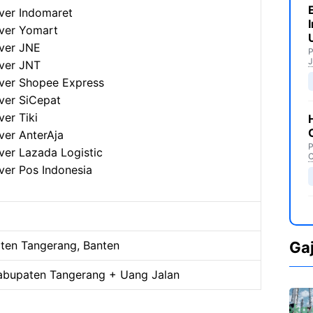
ver Indomaret
iver Yomart
iver JNE
P
J
iver JNT
iver Shopee Express
ver SiCepat
ver Tiki
ver AnterAja
P
ver Lazada Logistic
C
ver Pos Indonesia
ten Tangerang, Banten
Ga
bupaten Tangerang + Uang Jalan