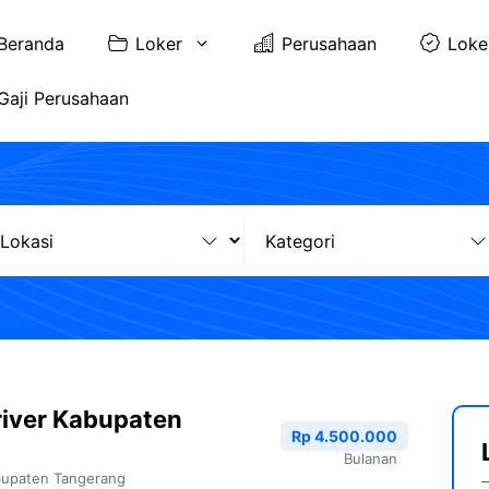
Beranda
Loker
Perusahaan
Loke
Gaji Perusahaan
river Kabupaten
Rp 4.500.000
Bulanan
upaten Tangerang