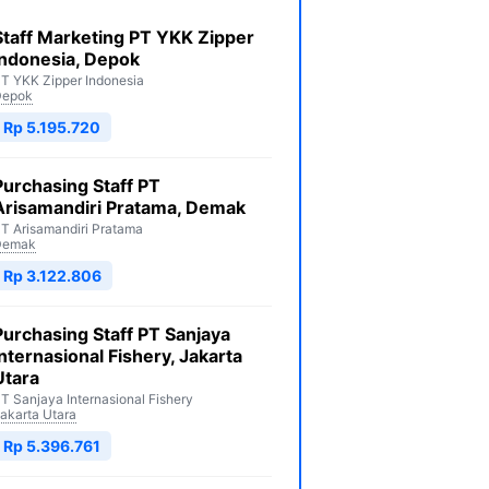
Staff Marketing PT YKK Zipper
Indonesia, Depok
T YKK Zipper Indonesia
Depok
Rp 5.195.720
Purchasing Staff PT
Arisamandiri Pratama, Demak
T Arisamandiri Pratama
Demak
Rp 3.122.806
Purchasing Staff PT Sanjaya
Internasional Fishery, Jakarta
Utara
T Sanjaya Internasional Fishery
akarta Utara
Rp 5.396.761