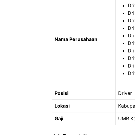
Dri
Dr
Dr
Dr
Dr
Nama Perusahaan
Dri
Dri
Dri
Dri
Dri
Posisi
Driver
Lokasi
Kabupa
Gaji
UMR Ka