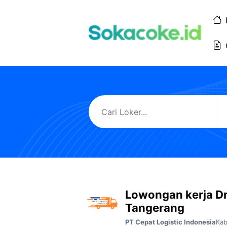
Langsung
ke
isi
Lowongan kerja D
Tangerang
Kab
PT Cepat Logistic Indonesia