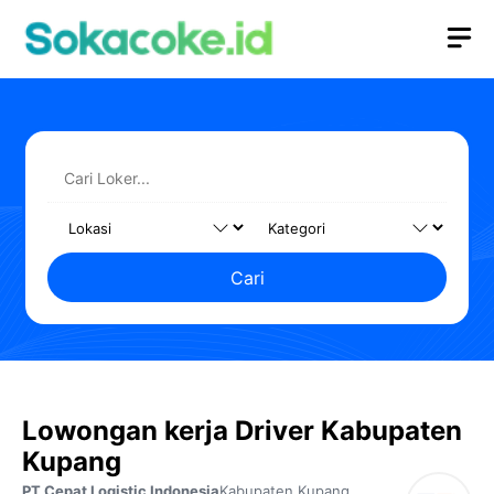
Langsung
M
ke
isi
Cari
Lowongan kerja Driver Kabupaten
Kupang
PT Cepat Logistic Indonesia
Kabupaten Kupang