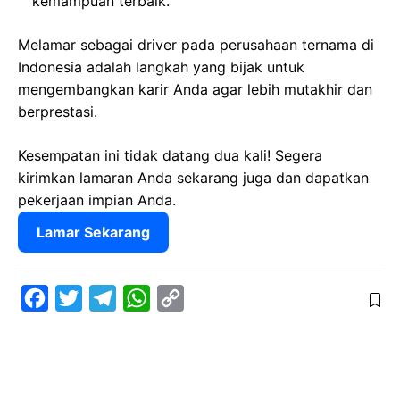
kemampuan terbaik.
Melamar sebagai driver pada perusahaan ternama di
Indonesia adalah langkah yang bijak untuk
mengembangkan karir Anda agar lebih mutakhir dan
berprestasi.
Kesempatan ini tidak datang dua kali! Segera
kirimkan lamaran Anda sekarang juga dan dapatkan
pekerjaan impian Anda.
Lamar Sekarang
F
T
T
W
C
a
w
e
h
o
c
i
l
a
p
e
t
e
t
y