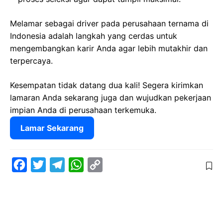
Melamar sebagai driver pada perusahaan ternama di
Indonesia adalah langkah yang cerdas untuk
mengembangkan karir Anda agar lebih mutakhir dan
terpercaya.
Kesempatan tidak datang dua kali! Segera kirimkan
lamaran Anda sekarang juga dan wujudkan pekerjaan
impian Anda di perusahaan terkemuka.
Lamar Sekarang
F
T
T
W
C
a
w
e
h
o
c
i
l
a
p
e
t
e
t
y