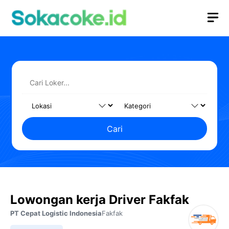
Langsung
M
ke
isi
Cari
Lowongan kerja Driver Fakfak
PT Cepat Logistic Indonesia
Fakfak