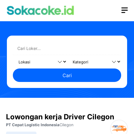
Langsung
M
ke
isi
Cari
Lowongan kerja Driver Cilegon
PT Cepat Logistic Indonesia
Cilegon