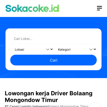
Langsung
M
ke
isi
Cari
Lowongan kerja Driver Bolaang
Mongondow Timur
PT Cepat Logistic Indonesia
Bolaang Mongondow Timur