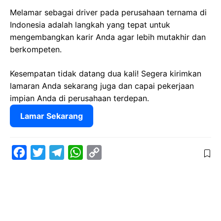
Melamar sebagai driver pada perusahaan ternama di
Indonesia adalah langkah yang tepat untuk
mengembangkan karir Anda agar lebih mutakhir dan
berkompeten.
Kesempatan tidak datang dua kali! Segera kirimkan
lamaran Anda sekarang juga dan capai pekerjaan
impian Anda di perusahaan terdepan.
Lamar Sekarang
F
T
T
W
C
a
w
e
h
o
c
i
l
a
p
e
t
e
t
y
b
t
g
s
L