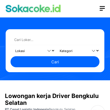
Langsung
M
ke
isi
Cari
Lowongan kerja Driver Bengkulu
Selatan
PT Cepat Logistic Indonesia
Bengkulu Selatan