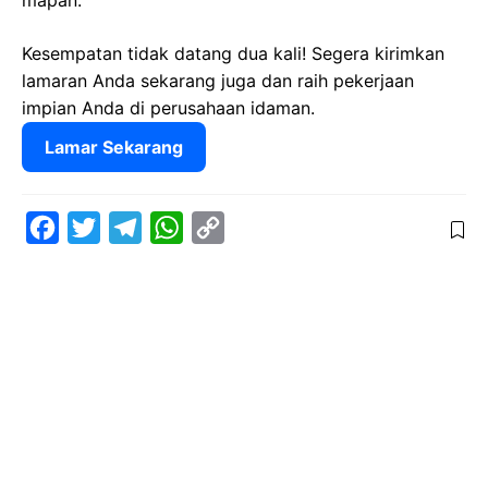
mapan.
Kesempatan tidak datang dua kali! Segera kirimkan
lamaran Anda sekarang juga dan raih pekerjaan
impian Anda di perusahaan idaman.
Lamar Sekarang
F
T
T
W
C
a
w
e
h
o
c
i
l
a
p
e
t
e
t
y
b
t
g
s
L
o
e
r
A
i
o
r
a
p
n
k
m
p
k