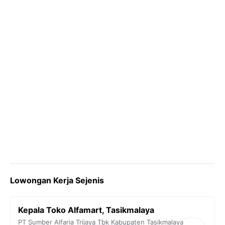
k
m
p
k
Lowongan Kerja Sejenis
Kepala Toko Alfamart, Tasikmalaya
PT Sumber Alfaria Trijaya Tbk
Kabupaten Tasikmalaya