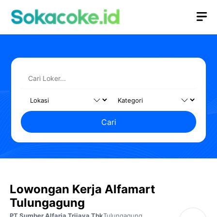
Langsung
M
ke
isi
Cari
Lowongan Kerja Alfamart
Tulungagung
PT Sumber Alfaria Trijaya Tbk
Tulungagung