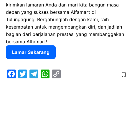
kirimkan lamaran Anda dan mari kita bangun masa
depan yang sukses bersama Alfamart di
Tulungagung. Bergabunglah dengan kami, raih
kesempatan untuk mengembangkan diri, dan jadilah
bagian dari perjalanan prestasi yang membanggakan
bersama Alfamart!
Lamar Sekarang
F
T
T
W
C
a
w
e
h
o
c
i
l
a
p
e
t
e
t
y
b
t
g
s
L
o
e
r
A
i
o
r
a
p
n