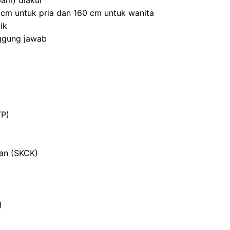
am) diakui
0 cm untuk pria dan 160 cm untuk wanita
ik
nggung jawab
TP)
ian (SKCK)
)