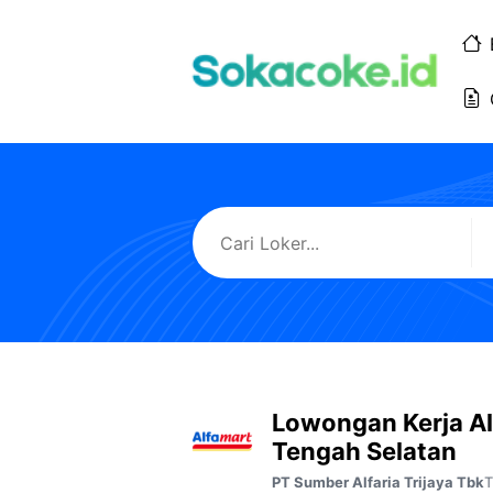
Langsung
ke
isi
Lowongan Kerja A
Tengah Selatan
T
PT Sumber Alfaria Trijaya Tbk