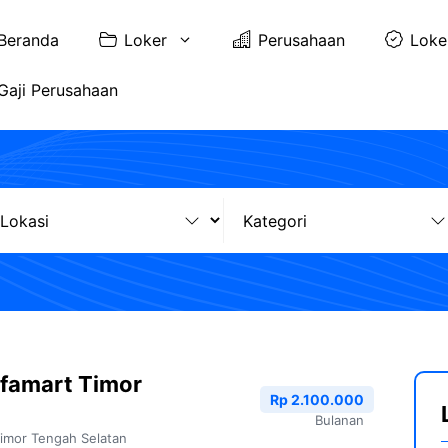
Beranda
Loker
Perusahaan
Loke
Gaji Perusahaan
lfamart Timor
Rp 2.100.000
Bulanan
imor Tengah Selatan