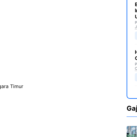
P
J
P
C
gara Timur
Ga