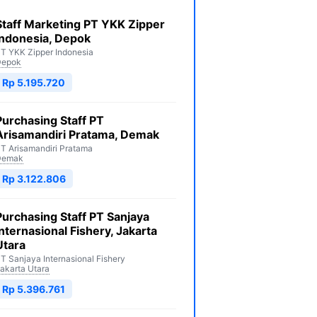
Staff Marketing PT YKK Zipper
Indonesia, Depok
T YKK Zipper Indonesia
Depok
Rp 5.195.720
Purchasing Staff PT
Arisamandiri Pratama, Demak
T Arisamandiri Pratama
Demak
Rp 3.122.806
Purchasing Staff PT Sanjaya
Internasional Fishery, Jakarta
Utara
T Sanjaya Internasional Fishery
akarta Utara
Rp 5.396.761