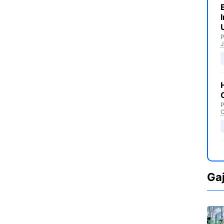
P
J
P
C
Ga