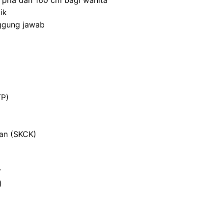
 pria dan 160 cm bagi wanita
ik
nggung jawab
TP)
ian (SKCK)
r
)