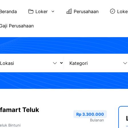
Beranda
Loker
Perusahaan
Loke
Gaji Perusahaan
famart Teluk
Rp 3.300.000
Bulanan
eluk Bintuni