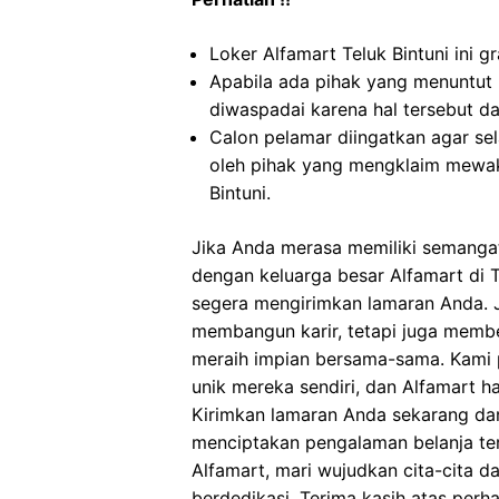
Loker Alfamart Teluk Bintuni ini g
Apabila ada pihak yang menuntut
diwaspadai karena hal tersebut 
Calon pelamar diingatkan agar s
oleh pihak yang mengklaim mewaki
Bintuni.
Jika Anda merasa memiliki semangat
dengan keluarga besar Alfamart di 
segera mengirimkan lamaran Anda. J
membangun karir, tetapi juga mem
meraih impian bersama-sama. Kami p
unik mereka sendiri, dan Alfamart
Kirimkan lamaran Anda sekarang d
menciptakan pengalaman belanja ter
Alfamart, mari wujudkan cita-cita d
berdedikasi. Terima kasih atas perh