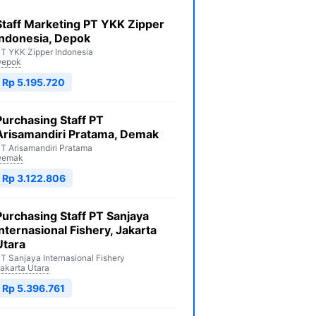
Staff Marketing PT YKK Zipper
Indonesia, Depok
T YKK Zipper Indonesia
Depok
Rp 5.195.720
Purchasing Staff PT
Arisamandiri Pratama, Demak
T Arisamandiri Pratama
Demak
Rp 3.122.806
Purchasing Staff PT Sanjaya
Internasional Fishery, Jakarta
Utara
T Sanjaya Internasional Fishery
akarta Utara
Rp 5.396.761