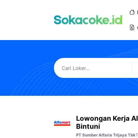
Langsung
ke
isi
Lowongan Kerja Al
Bintuni
T
PT Sumber Alfaria Trijaya Tbk