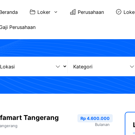
Beranda
Loker
Perusahaan
Loke
Gaji Perusahaan
lfamart Tangerang
Rp 4.600.000
Bulanan
angerang