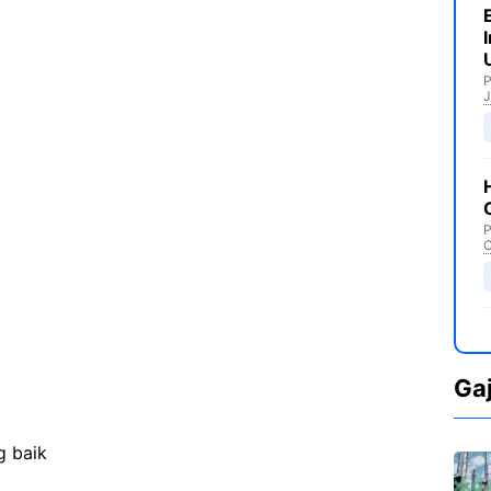
P
J
P
C
Ga
g baik