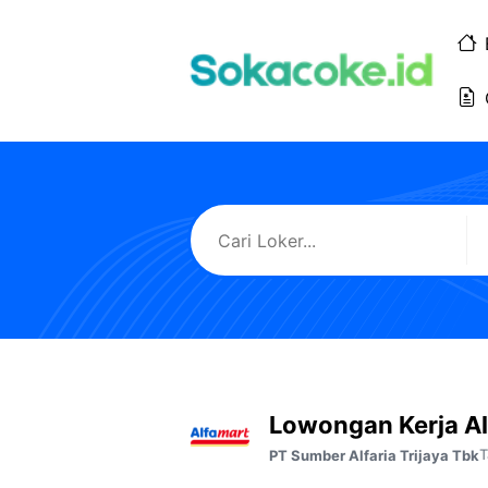
Langsung
ke
isi
Lowongan Kerja A
T
PT Sumber Alfaria Trijaya Tbk