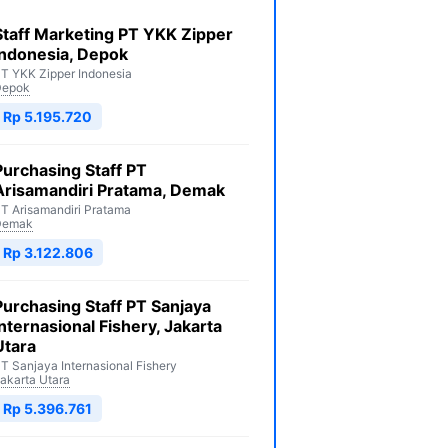
Staff Marketing PT YKK Zipper
Indonesia, Depok
T YKK Zipper Indonesia
Depok
Rp 5.195.720
Purchasing Staff PT
Arisamandiri Pratama, Demak
T Arisamandiri Pratama
Demak
Rp 3.122.806
Purchasing Staff PT Sanjaya
Internasional Fishery, Jakarta
Utara
T Sanjaya Internasional Fishery
akarta Utara
Rp 5.396.761