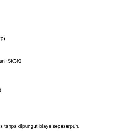
TP)
ian (SKCK)
)
is tanpa dipungut biaya sepeserpun.