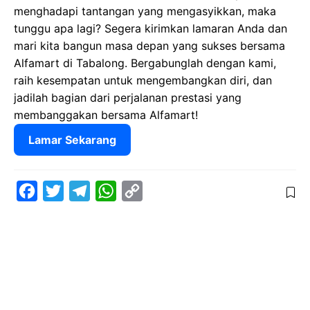
menghadapi tantangan yang mengasyikkan, maka
tunggu apa lagi? Segera kirimkan lamaran Anda dan
mari kita bangun masa depan yang sukses bersama
Alfamart di Tabalong. Bergabunglah dengan kami,
raih kesempatan untuk mengembangkan diri, dan
jadilah bagian dari perjalanan prestasi yang
membanggakan bersama Alfamart!
Lamar Sekarang
F
T
T
W
C
a
w
e
h
o
c
i
l
a
p
e
t
e
t
y
b
t
g
s
L
o
e
r
A
i