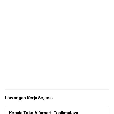
o
r
a
p
n
k
m
p
k
Lowongan Kerja Sejenis
Kepala Toko Alfamart, Tasikmalaya