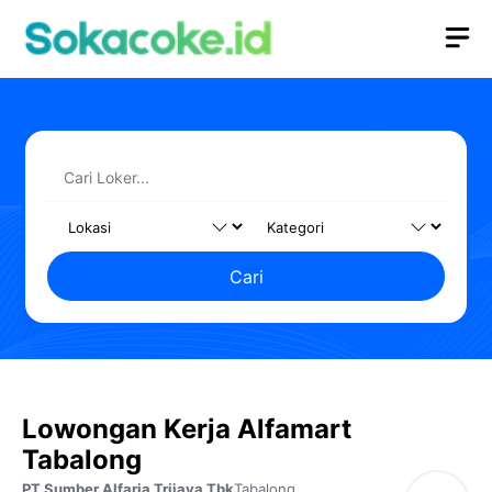
Langsung
M
ke
isi
Cari
Lowongan Kerja Alfamart
Tabalong
PT Sumber Alfaria Trijaya Tbk
Tabalong