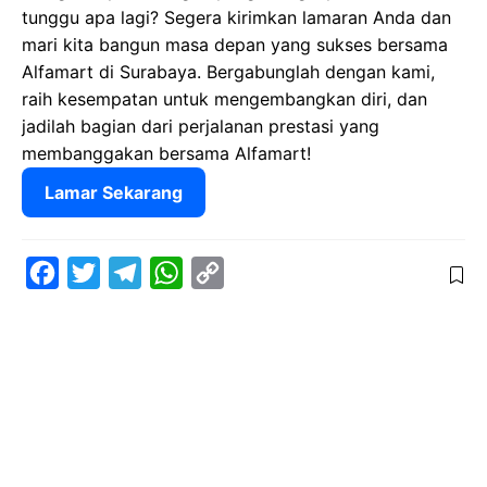
tunggu apa lagi? Segera kirimkan lamaran Anda dan
mari kita bangun masa depan yang sukses bersama
Alfamart di Surabaya. Bergabunglah dengan kami,
raih kesempatan untuk mengembangkan diri, dan
jadilah bagian dari perjalanan prestasi yang
membanggakan bersama Alfamart!
Lamar Sekarang
F
T
T
W
C
a
w
e
h
o
c
i
l
a
p
e
t
e
t
y
b
t
g
s
L
o
e
r
A
i
o
r
a
p
n