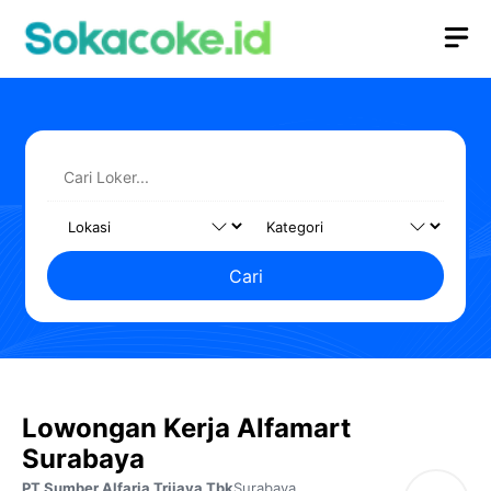
Langsung
M
ke
isi
Cari
Lowongan Kerja Alfamart
Surabaya
PT Sumber Alfaria Trijaya Tbk
Surabaya