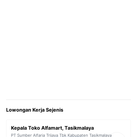
k
m
p
k
Lowongan Kerja Sejenis
Kepala Toko Alfamart, Tasikmalaya
PT Sumber Alfaria Trijaya Tbk
Kabupaten Tasikmalaya