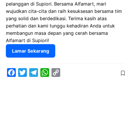
pelanggan di Supiori. Bersama Alfamart, mari
wujudkan cita-cita dan raih kesuksesan bersama tim
yang solid dan berdedikasi. Terima kasih atas
perhatian dan kami tunggu kehadiran Anda untuk
membangun masa depan yang cerah bersama
Alfamart di Supiori!
Lamar Sekarang
F
T
T
W
C
a
w
e
h
o
c
i
l
a
p
e
t
e
t
y
b
t
g
s
L
o
e
r
A
i
o
r
a
p
n