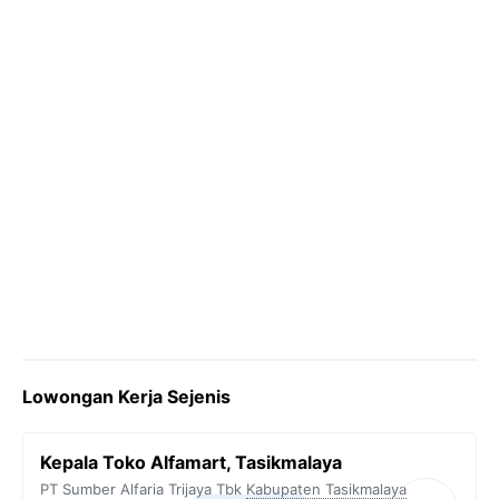
k
m
p
k
Lowongan Kerja Sejenis
Kepala Toko Alfamart, Tasikmalaya
PT Sumber Alfaria Trijaya Tbk
Kabupaten Tasikmalaya