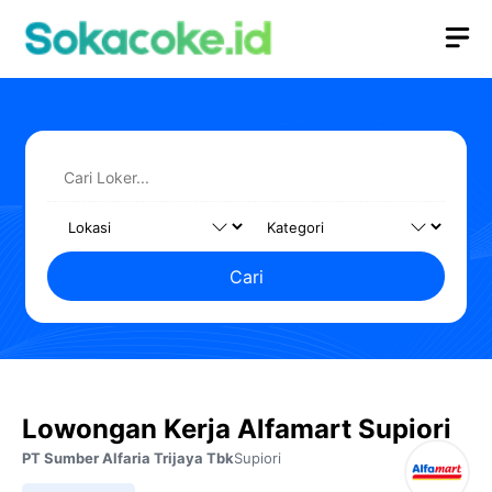
Langsung
M
ke
isi
Cari
Lowongan Kerja Alfamart Supiori
PT Sumber Alfaria Trijaya Tbk
Supiori