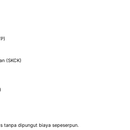
TP)
ian (SKCK)
)
is tanpa dipungut biaya sepeserpun.