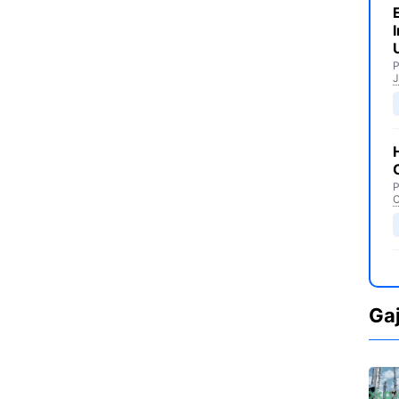
P
J
P
C
Ga