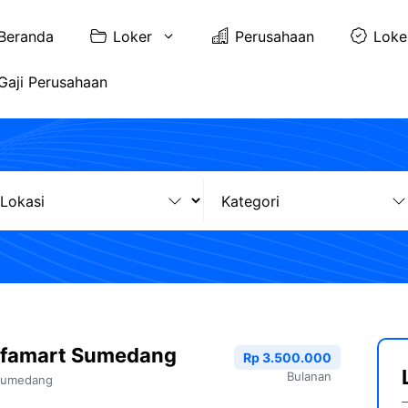
Beranda
Loker
Perusahaan
Loke
Gaji Perusahaan
lfamart Sumedang
Rp 3.500.000
Bulanan
Sumedang