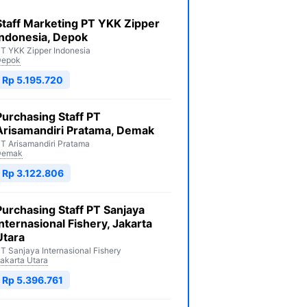
Staff Marketing PT YKK Zipper
Indonesia, Depok
T YKK Zipper Indonesia
Depok
Rp 5.195.720
Purchasing Staff PT
Arisamandiri Pratama, Demak
T Arisamandiri Pratama
Demak
Rp 3.122.806
Purchasing Staff PT Sanjaya
Internasional Fishery, Jakarta
Utara
T Sanjaya Internasional Fishery
akarta Utara
Rp 5.396.761