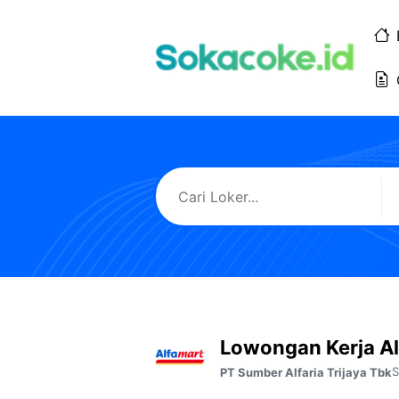
Langsung
ke
isi
Lowongan Kerja A
PT Sumber Alfaria Trijaya Tbk