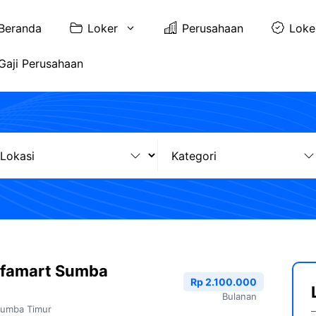
Beranda
Loker
Perusahaan
Loke
Gaji Perusahaan
lfamart Sumba
Rp 2.100.000
Bulanan
umba Timur