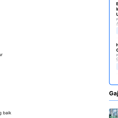
P
J
ur
P
C
Ga
g baik