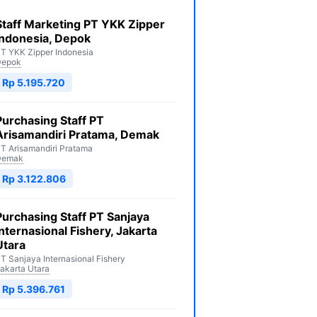
Staff Marketing PT YKK Zipper
Indonesia, Depok
T YKK Zipper Indonesia
Depok
Rp 5.195.720
Purchasing Staff PT
Arisamandiri Pratama, Demak
T Arisamandiri Pratama
Demak
Rp 3.122.806
Purchasing Staff PT Sanjaya
Internasional Fishery, Jakarta
Utara
T Sanjaya Internasional Fishery
akarta Utara
Rp 5.396.761