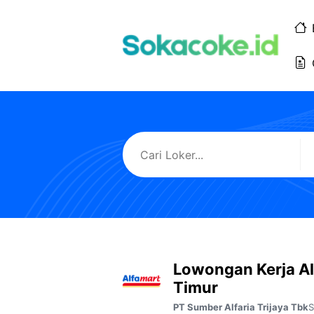
Langsung
ke
isi
Lowongan Kerja A
Timur
S
PT Sumber Alfaria Trijaya Tbk