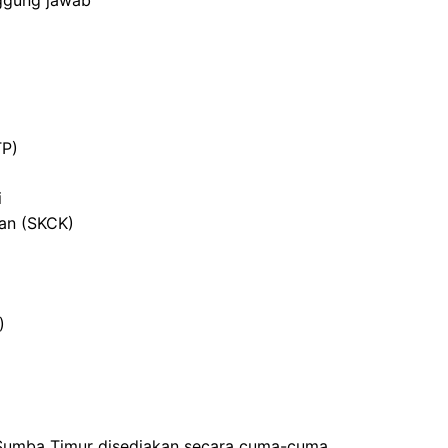
nggung jawab
TP)
i
ian (SKCK)
)
 Sumba Timur disediakan secara cuma-cuma