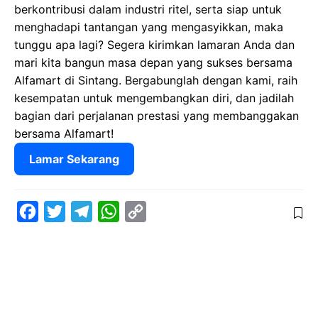
berkontribusi dalam industri ritel, serta siap untuk
menghadapi tantangan yang mengasyikkan, maka
tunggu apa lagi? Segera kirimkan lamaran Anda dan
mari kita bangun masa depan yang sukses bersama
Alfamart di Sintang. Bergabunglah dengan kami, raih
kesempatan untuk mengembangkan diri, dan jadilah
bagian dari perjalanan prestasi yang membanggakan
bersama Alfamart!
Lamar Sekarang
F
T
T
W
C
a
w
e
h
o
c
i
l
a
p
e
t
e
t
y
b
t
g
s
L