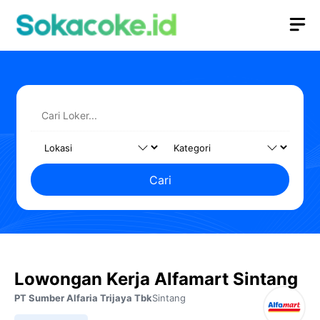
Langsung
M
ke
isi
Cari
Lowongan Kerja Alfamart Sintang
PT Sumber Alfaria Trijaya Tbk
Sintang