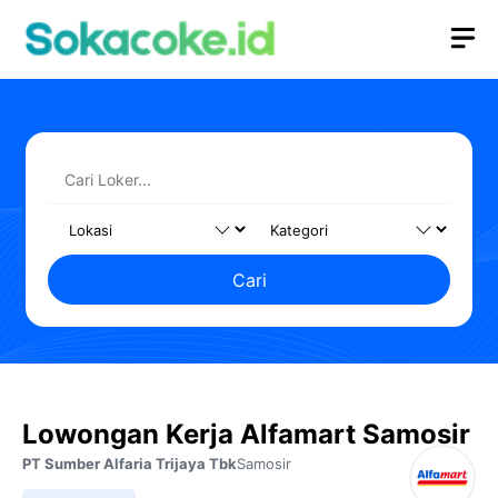
Langsung
M
ke
isi
Cari
Lowongan Kerja Alfamart Samosir
PT Sumber Alfaria Trijaya Tbk
Samosir