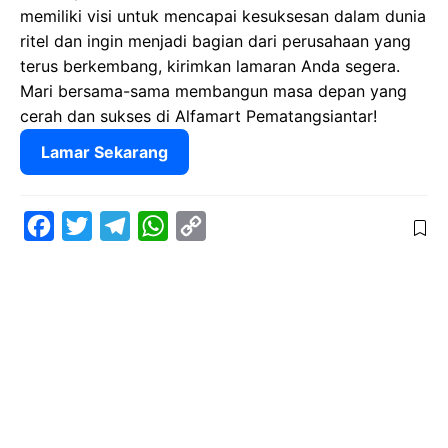
memiliki visi untuk mencapai kesuksesan dalam dunia
ritel dan ingin menjadi bagian dari perusahaan yang
terus berkembang, kirimkan lamaran Anda segera.
Mari bersama-sama membangun masa depan yang
cerah dan sukses di Alfamart Pematangsiantar!
Lamar Sekarang
F
T
T
W
C
a
w
e
h
o
c
i
l
a
p
e
t
e
t
y
b
t
g
s
L
o
e
r
A
i
o
r
a
p
n
k
m
p
k