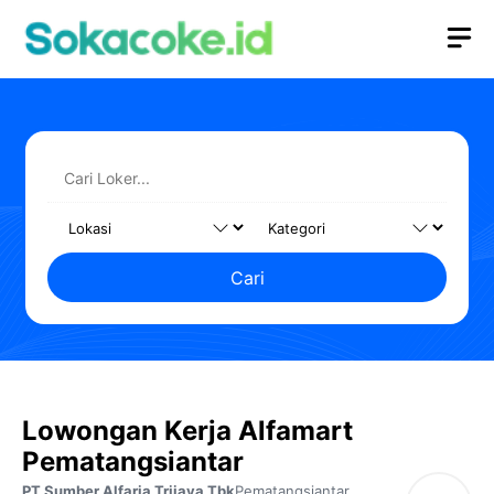
Langsung
M
ke
isi
Cari
Lowongan Kerja Alfamart
Pematangsiantar
PT Sumber Alfaria Trijaya Tbk
Pematangsiantar