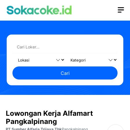
Langsung
M
ke
isi
Cari
Lowongan Kerja Alfamart
Pangkalpinang
PT Sumber Alfaria Trijaya Tbk
Pangkalpinang