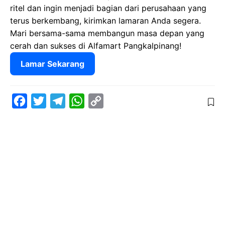
ritel dan ingin menjadi bagian dari perusahaan yang
terus berkembang, kirimkan lamaran Anda segera.
Mari bersama-sama membangun masa depan yang
cerah dan sukses di Alfamart Pangkalpinang!
Lamar Sekarang
F
T
T
W
C
a
w
e
h
o
c
i
l
a
p
e
t
e
t
y
b
t
g
s
L
o
e
r
A
i
o
r
a
p
n
k
m
p
k