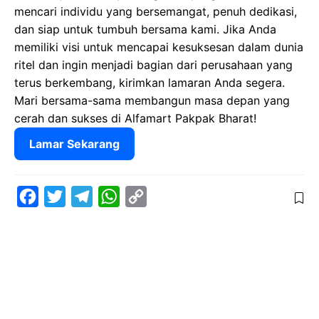
mencari individu yang bersemangat, penuh dedikasi,
dan siap untuk tumbuh bersama kami. Jika Anda
memiliki visi untuk mencapai kesuksesan dalam dunia
ritel dan ingin menjadi bagian dari perusahaan yang
terus berkembang, kirimkan lamaran Anda segera.
Mari bersama-sama membangun masa depan yang
cerah dan sukses di Alfamart Pakpak Bharat!
Lamar Sekarang
F
T
T
W
C
a
w
e
h
o
c
i
l
a
p
e
t
e
t
y
b
t
g
s
L
o
e
r
A
i