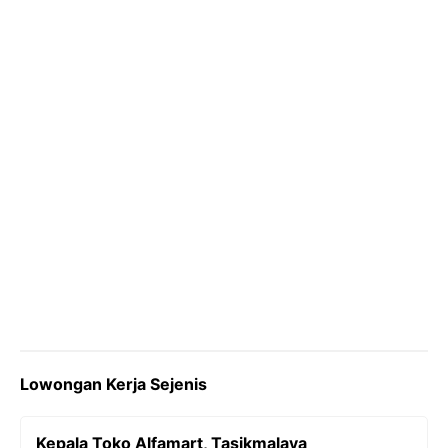
o
r
a
p
n
k
m
p
k
Lowongan Kerja Sejenis
Kepala Toko Alfamart, Tasikmalaya