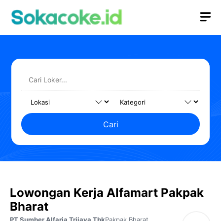
Langsung
M
ke
isi
Cari
Lowongan Kerja Alfamart Pakpak
Bharat
PT Sumber Alfaria Trijaya Tbk
Pakpak Bharat