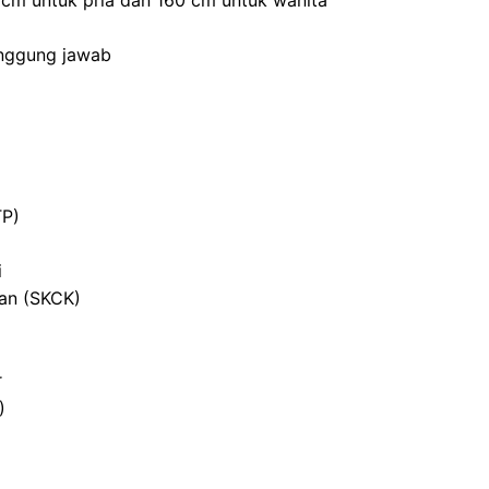
0 cm untuk pria dan 160 cm untuk wanita
anggung jawab
TP)
i
ian (SKCK)
r
)