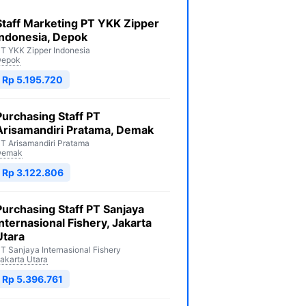
Staff Marketing PT YKK Zipper
Indonesia, Depok
T YKK Zipper Indonesia
Depok
Rp 5.195.720
Purchasing Staff PT
Arisamandiri Pratama, Demak
T Arisamandiri Pratama
Demak
Rp 3.122.806
Purchasing Staff PT Sanjaya
Internasional Fishery, Jakarta
Utara
T Sanjaya Internasional Fishery
akarta Utara
Rp 5.396.761