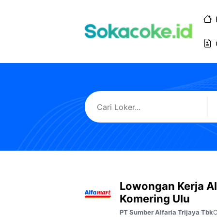
Langsung
ke
isi
Lowongan Kerja A
Komering Ulu
O
PT Sumber Alfaria Trijaya Tbk