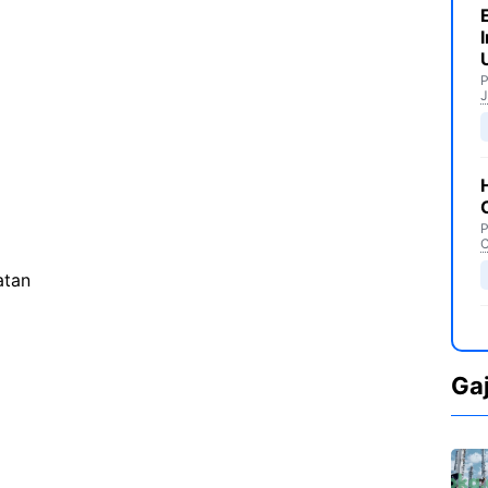
P
J
P
C
atan
Ga