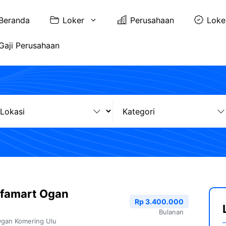
Beranda
Loker
Perusahaan
Loke
Gaji Perusahaan
lfamart Ogan
Rp 3.400.000
Bulanan
gan Komering Ulu