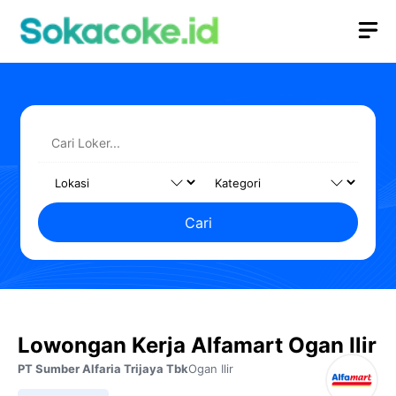
Langsung
M
ke
isi
Cari
Lowongan Kerja Alfamart Ogan Ilir
PT Sumber Alfaria Trijaya Tbk
Ogan Ilir