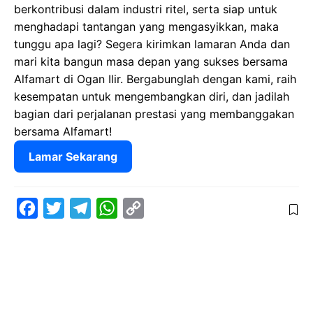
berkontribusi dalam industri ritel, serta siap untuk
menghadapi tantangan yang mengasyikkan, maka
tunggu apa lagi? Segera kirimkan lamaran Anda dan
mari kita bangun masa depan yang sukses bersama
Alfamart di Ogan Ilir. Bergabunglah dengan kami, raih
kesempatan untuk mengembangkan diri, dan jadilah
bagian dari perjalanan prestasi yang membanggakan
bersama Alfamart!
Lamar Sekarang
F
T
T
W
C
a
w
e
h
o
c
i
l
a
p
e
t
e
t
y
b
t
g
s
L