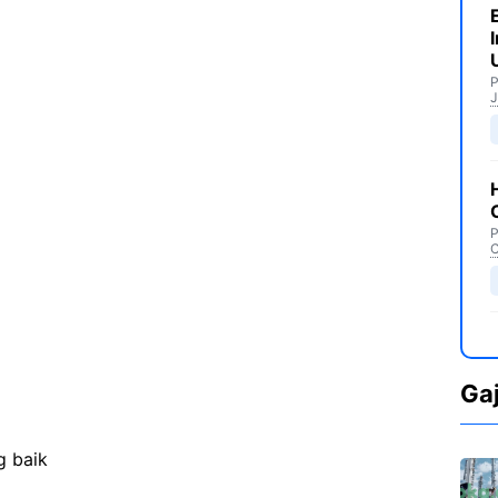
P
J
P
C
Ga
g baik