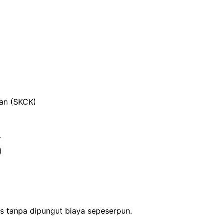
ian (SKCK)
r
)
is tanpa dipungut biaya sepeserpun.