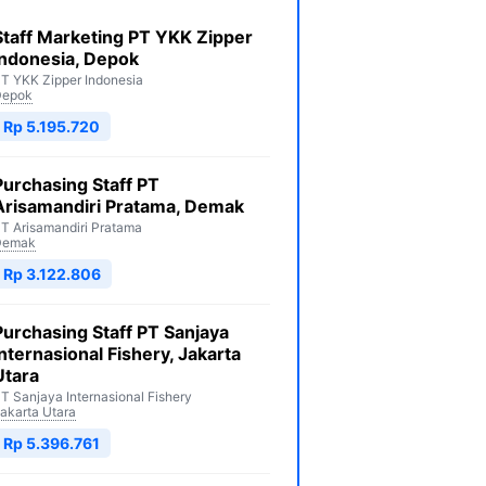
Staff Marketing PT YKK Zipper
Indonesia, Depok
T YKK Zipper Indonesia
Depok
Rp 5.195.720
Purchasing Staff PT
Arisamandiri Pratama, Demak
T Arisamandiri Pratama
Demak
Rp 3.122.806
Purchasing Staff PT Sanjaya
Internasional Fishery, Jakarta
Utara
T Sanjaya Internasional Fishery
akarta Utara
Rp 5.396.761