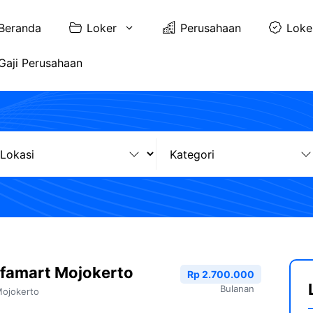
Beranda
Loker
Perusahaan
Loke
Gaji Perusahaan
lfamart Mojokerto
Rp 2.700.000
Bulanan
ojokerto