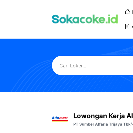
Langsung
ke
isi
Lowongan Kerja A
M
PT Sumber Alfaria Trijaya Tbk