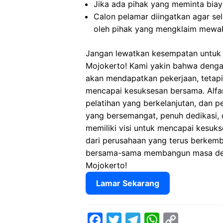
Jika ada pihak yang meminta biaya
Calon pelamar diingatkan agar s
oleh pihak yang mengklaim mewak
Jangan lewatkan kesempatan untuk m
Mojokerto! Kami yakin bahwa denga
akan mendapatkan pekerjaan, tetap
mencapai kesuksesan bersama. Alfam
pelatihan yang berkelanjutan, dan p
yang bersemangat, penuh dedikasi, 
memiliki visi untuk mencapai kesuks
dari perusahaan yang terus berkemb
bersama-sama membangun masa depa
Mojokerto!
Lamar Sekarang
F
T
T
W
C