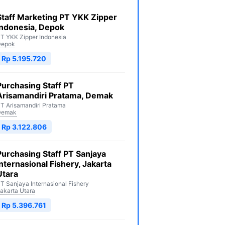
Staff Marketing PT YKK Zipper
Indonesia, Depok
T YKK Zipper Indonesia
Depok
Rp 5.195.720
Purchasing Staff PT
Arisamandiri Pratama, Demak
T Arisamandiri Pratama
Demak
Rp 3.122.806
Purchasing Staff PT Sanjaya
Internasional Fishery, Jakarta
Utara
T Sanjaya Internasional Fishery
akarta Utara
Rp 5.396.761