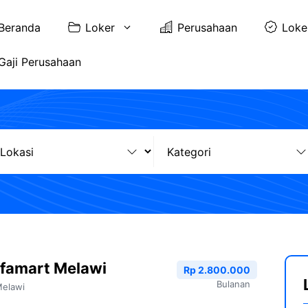
Beranda
Loker
Perusahaan
Loke
Gaji Perusahaan
lfamart Melawi
Rp 2.800.000
Bulanan
elawi