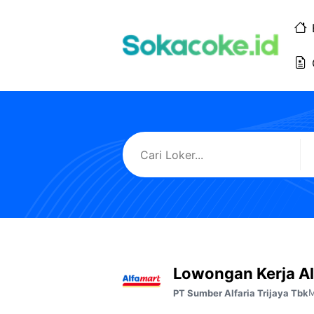
Langsung
ke
isi
Lowongan Kerja A
M
PT Sumber Alfaria Trijaya Tbk