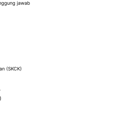
anggung jawab
ian (SKCK)
r
)