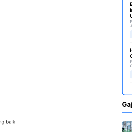
P
J
P
C
Ga
ng baik