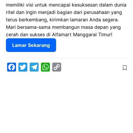
memiliki visi untuk mencapai kesuksesan dalam dunia
ritel dan ingin menjadi bagian dari perusahaan yang
terus berkembang, kirimkan lamaran Anda segera.
Mari bersama-sama membangun masa depan yang
cerah dan sukses di Alfamart Manggarai Timur!
Lamar Sekarang
F
T
T
W
C
a
w
e
h
o
c
i
l
a
p
e
t
e
t
y
b
t
g
s
L
o
e
r
A
i
o
r
a
p
n
k
m
p
k