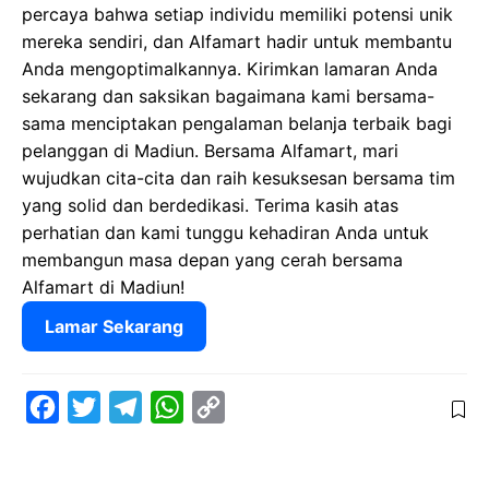
percaya bahwa setiap individu memiliki potensi unik
mereka sendiri, dan Alfamart hadir untuk membantu
Anda mengoptimalkannya. Kirimkan lamaran Anda
sekarang dan saksikan bagaimana kami bersama-
sama menciptakan pengalaman belanja terbaik bagi
pelanggan di Madiun. Bersama Alfamart, mari
wujudkan cita-cita dan raih kesuksesan bersama tim
yang solid dan berdedikasi. Terima kasih atas
perhatian dan kami tunggu kehadiran Anda untuk
membangun masa depan yang cerah bersama
Alfamart di Madiun!
Lamar Sekarang
F
T
T
W
C
a
w
e
h
o
c
i
l
a
p