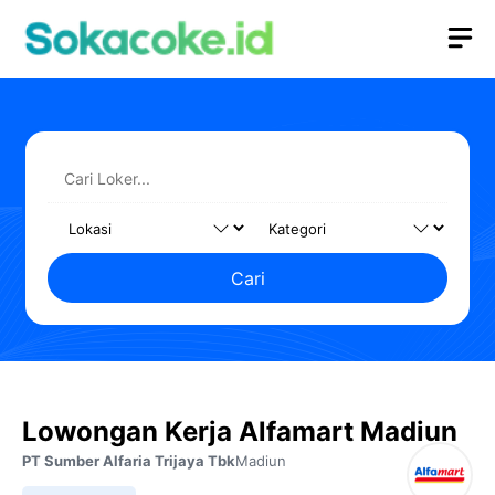
Langsung
M
ke
isi
Cari
Lowongan Kerja Alfamart Madiun
PT Sumber Alfaria Trijaya Tbk
Madiun