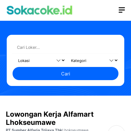
Langsung
M
ke
isi
Cari
Lowongan Kerja Alfamart
Lhokseumawe
PT Sumber Alfaria Trijaya Tbk
Lhokseumawe