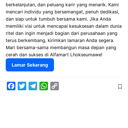
berkelanjutan, dan peluang karir yang menarik. Kami
mencari individu yang bersemangat, penuh dedikasi,
dan siap untuk tumbuh bersama kami. Jika Anda
memiliki visi untuk mencapai kesuksesan dalam dunia
ritel dan ingin menjadi bagian dari perusahaan yang
terus berkembang, kirimkan lamaran Anda segera.
Mari bersama-sama membangun masa depan yang
cerah dan sukses di Alfamart Lhokseumawe!
Lamar Sekarang
F
T
T
W
C
a
w
e
h
o
c
i
l
a
p
e
t
e
t
y
b
t
g
s
L