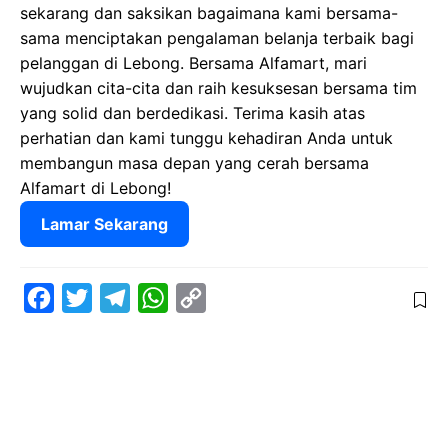
sekarang dan saksikan bagaimana kami bersama-
sama menciptakan pengalaman belanja terbaik bagi
pelanggan di Lebong. Bersama Alfamart, mari
wujudkan cita-cita dan raih kesuksesan bersama tim
yang solid dan berdedikasi. Terima kasih atas
perhatian dan kami tunggu kehadiran Anda untuk
membangun masa depan yang cerah bersama
Alfamart di Lebong!
Lamar Sekarang
F
T
T
W
C
a
w
e
h
o
c
i
l
a
p
e
t
e
t
y
b
t
g
s
L