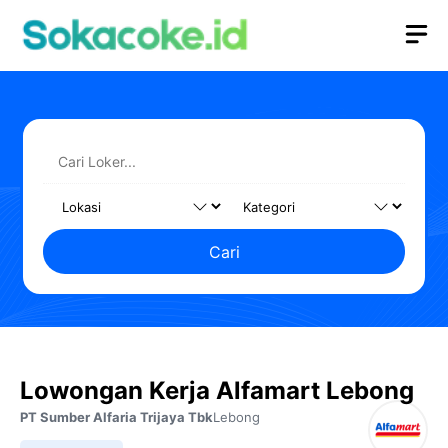
Langsung
M
ke
isi
Cari
Lowongan Kerja Alfamart Lebong
PT Sumber Alfaria Trijaya Tbk
Lebong