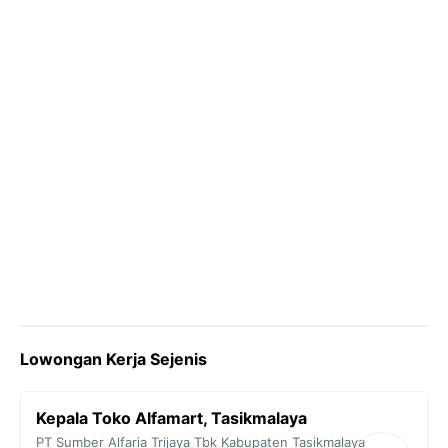
k
m
p
k
Lowongan Kerja Sejenis
Kepala Toko Alfamart, Tasikmalaya
PT Sumber Alfaria Trijaya Tbk
Kabupaten Tasikmalaya