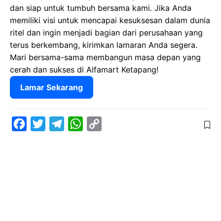
dan siap untuk tumbuh bersama kami. Jika Anda
memiliki visi untuk mencapai kesuksesan dalam dunia
ritel dan ingin menjadi bagian dari perusahaan yang
terus berkembang, kirimkan lamaran Anda segera.
Mari bersama-sama membangun masa depan yang
cerah dan sukses di Alfamart Ketapang!
Lamar Sekarang
F
T
T
W
C
a
w
e
h
o
c
i
l
a
p
e
t
e
t
y
b
t
g
s
L
o
e
r
A
i
o
r
a
p
n