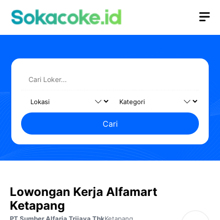
Langsung
M
ke
isi
Cari
Lowongan Kerja Alfamart
Ketapang
PT Sumber Alfaria Trijaya Tbk
Ketapang