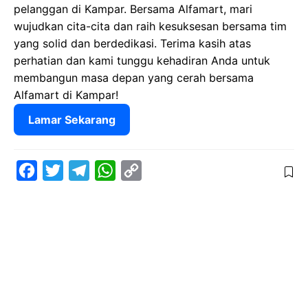
pelanggan di Kampar. Bersama Alfamart, mari
wujudkan cita-cita dan raih kesuksesan bersama tim
yang solid dan berdedikasi. Terima kasih atas
perhatian dan kami tunggu kehadiran Anda untuk
membangun masa depan yang cerah bersama
Alfamart di Kampar!
Lamar Sekarang
F
T
T
W
C
a
w
e
h
o
c
i
l
a
p
e
t
e
t
y
b
t
g
s
L
o
e
r
A
i
o
r
a
p
n