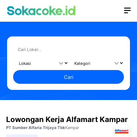
Langsung
M
ke
isi
Cari
Lowongan Kerja Alfamart Kampar
PT Sumber Alfaria Trijaya Tbk
Kampar