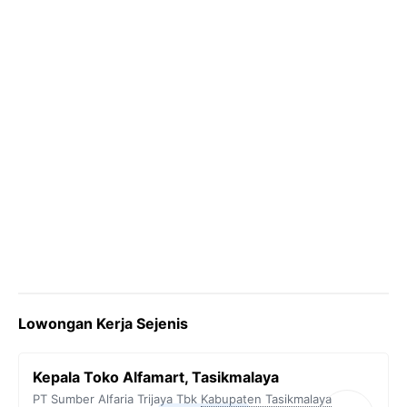
k
m
p
k
Lowongan Kerja Sejenis
Kepala Toko Alfamart, Tasikmalaya
PT Sumber Alfaria Trijaya Tbk
Kabupaten Tasikmalaya