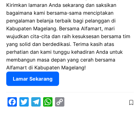
Kirimkan lamaran Anda sekarang dan saksikan
bagaimana kami bersama-sama menciptakan
pengalaman belanja terbaik bagi pelanggan di
Kabupaten Magelang. Bersama Alfamart, mari
wujudkan cita-cita dan raih kesuksesan bersama tim
yang solid dan berdedikasi. Terima kasih atas
perhatian dan kami tunggu kehadiran Anda untuk
membangun masa depan yang cerah bersama
Alfamart di Kabupaten Magelang!
Lamar Sekarang
F
T
T
W
C
a
w
e
h
o
c
i
l
a
p
e
t
e
t
y
b
t
g
s
L