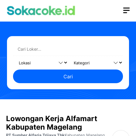
Langsung
M
ke
isi
Cari
Lowongan Kerja Alfamart
Kabupaten Magelang
PT Sumber Alfaria Trijaya Tbk
Kabupaten Magelang