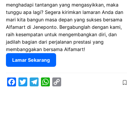
menghadapi tantangan yang mengasyikkan, maka
tunggu apa lagi? Segera kirimkan lamaran Anda dan
mari kita bangun masa depan yang sukses bersama
Alfamart di Jeneponto. Bergabunglah dengan kami,
raih kesempatan untuk mengembangkan diri, dan
jadilah bagian dari perjalanan prestasi yang
membanggakan bersama Alfamart!
Lamar Sekarang
F
T
T
W
C
a
w
e
h
o
c
i
l
a
p
e
t
e
t
y
b
t
g
s
L
o
e
r
A
i