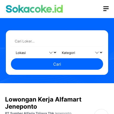
Langsung
M
ke
isi
Cari
Lowongan Kerja Alfamart
Jeneponto
PT Sumber Alfaria Trijaya Tbk
Jeneponto