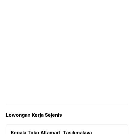
o
r
a
p
n
k
m
p
k
Lowongan Kerja Sejenis
Kepala Toko Alfamart, Tasikmalaya