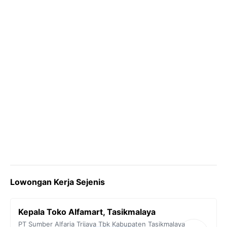
k
m
p
k
Lowongan Kerja Sejenis
Kepala Toko Alfamart, Tasikmalaya
PT Sumber Alfaria Trijaya Tbk
Kabupaten Tasikmalaya