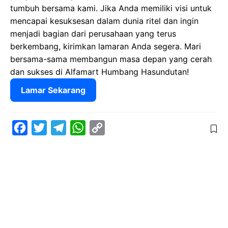
tumbuh bersama kami. Jika Anda memiliki visi untuk
mencapai kesuksesan dalam dunia ritel dan ingin
menjadi bagian dari perusahaan yang terus
berkembang, kirimkan lamaran Anda segera. Mari
bersama-sama membangun masa depan yang cerah
dan sukses di Alfamart Humbang Hasundutan!
Lamar Sekarang
F
T
T
W
C
a
w
e
h
o
c
i
l
a
p
e
t
e
t
y
b
t
g
s
L
o
e
r
A
i
o
r
a
p
n