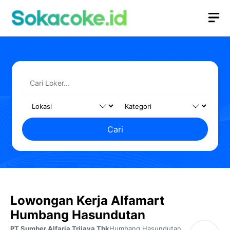
Langsung
M
ke
isi
Cari
Lowongan Kerja Alfamart
Humbang Hasundutan
PT Sumber Alfaria Trijaya Tbk
Humbang Hasundutan