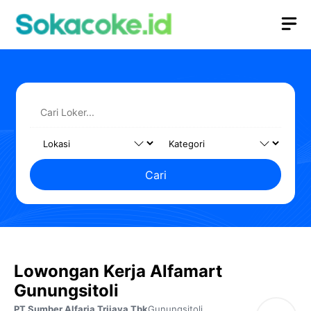
Langsung
M
ke
isi
Cari
Lowongan Kerja Alfamart
Gunungsitoli
PT Sumber Alfaria Trijaya Tbk
Gunungsitoli