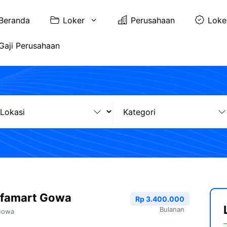
Beranda
Loker
Perusahaan
Loke
Gaji Perusahaan
lfamart Gowa
Rp 3.400.000
Bulanan
Gowa