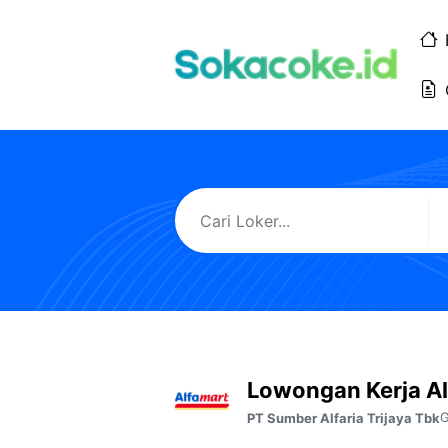
Langsung
ke
isi
Lowongan Kerja A
PT Sumber Alfaria Trijaya Tbk