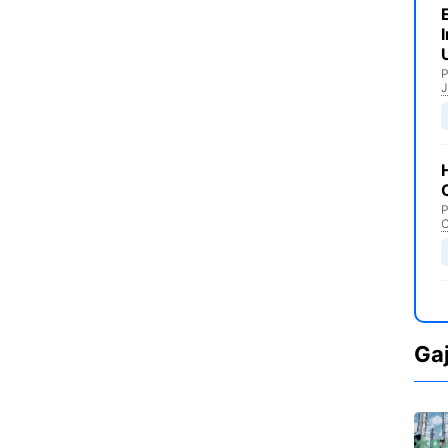
P
J
P
C
Ga