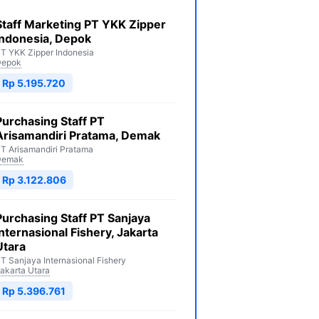
Staff Marketing PT YKK Zipper
Indonesia, Depok
T YKK Zipper Indonesia
Depok
Rp 5.195.720
Purchasing Staff PT
Arisamandiri Pratama, Demak
T Arisamandiri Pratama
Demak
Rp 3.122.806
Purchasing Staff PT Sanjaya
Internasional Fishery, Jakarta
Utara
T Sanjaya Internasional Fishery
akarta Utara
Rp 5.396.761