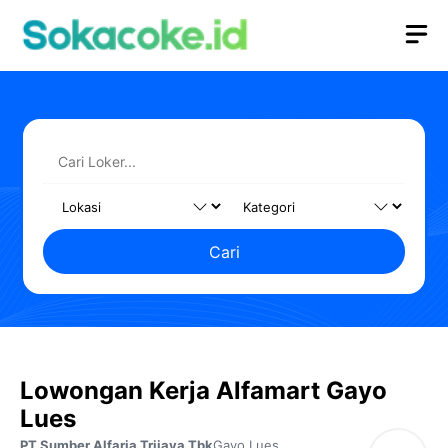
Langsung
M
ke
isi
Cari
Lowongan Kerja Alfamart Gayo
Lues
PT Sumber Alfaria Trijaya Tbk
Gayo Lues