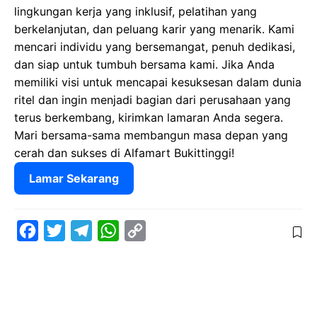
lingkungan kerja yang inklusif, pelatihan yang
berkelanjutan, dan peluang karir yang menarik. Kami
mencari individu yang bersemangat, penuh dedikasi,
dan siap untuk tumbuh bersama kami. Jika Anda
memiliki visi untuk mencapai kesuksesan dalam dunia
ritel dan ingin menjadi bagian dari perusahaan yang
terus berkembang, kirimkan lamaran Anda segera.
Mari bersama-sama membangun masa depan yang
cerah dan sukses di Alfamart Bukittinggi!
Lamar Sekarang
F
T
T
W
C
a
w
e
h
o
c
i
l
a
p
e
t
e
t
y
b
t
g
s
L