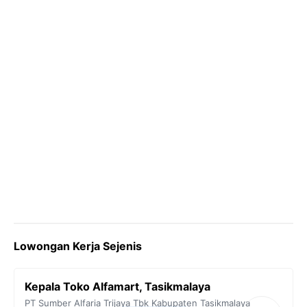
k
m
p
k
Lowongan Kerja Sejenis
Kepala Toko Alfamart, Tasikmalaya
PT Sumber Alfaria Trijaya Tbk
Kabupaten Tasikmalaya