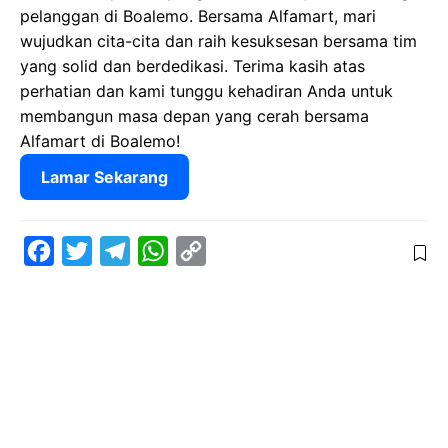
pelanggan di Boalemo. Bersama Alfamart, mari
wujudkan cita-cita dan raih kesuksesan bersama tim
yang solid dan berdedikasi. Terima kasih atas
perhatian dan kami tunggu kehadiran Anda untuk
membangun masa depan yang cerah bersama
Alfamart di Boalemo!
Lamar Sekarang
F
T
T
W
C
a
w
e
h
o
c
i
l
a
p
e
t
e
t
y
b
t
g
s
L
o
e
r
A
i
o
r
a
p
n