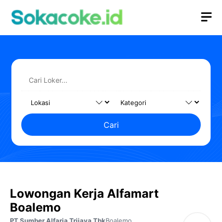
Langsung
M
ke
isi
Cari
Lowongan Kerja Alfamart
Boalemo
PT Sumber Alfaria Trijaya Tbk
Boalemo