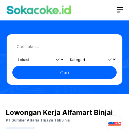
Langsung
M
ke
isi
Cari
Lowongan Kerja Alfamart Binjai
PT Sumber Alfaria Trijaya Tbk
Binjai