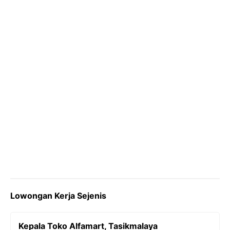
o
r
a
p
n
k
m
p
k
Lowongan Kerja Sejenis
Kepala Toko Alfamart, Tasikmalaya