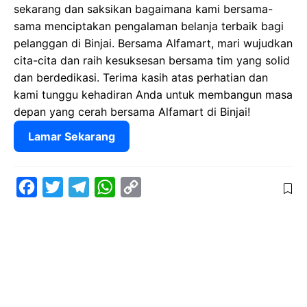
sekarang dan saksikan bagaimana kami bersama-
sama menciptakan pengalaman belanja terbaik bagi
pelanggan di Binjai. Bersama Alfamart, mari wujudkan
cita-cita dan raih kesuksesan bersama tim yang solid
dan berdedikasi. Terima kasih atas perhatian dan
kami tunggu kehadiran Anda untuk membangun masa
depan yang cerah bersama Alfamart di Binjai!
Lamar Sekarang
F
T
T
W
C
a
w
e
h
o
c
i
l
a
p
e
t
e
t
y
b
t
g
s
L
o
e
r
A
i