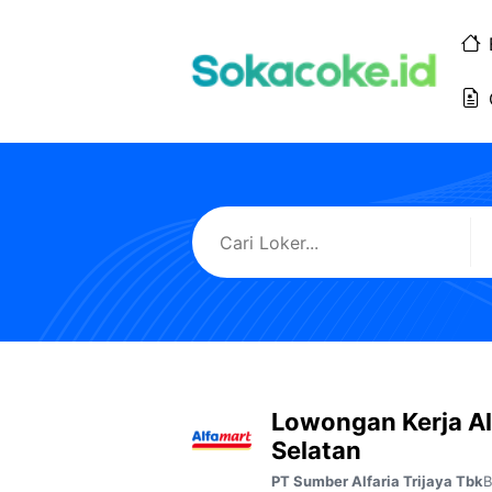
Langsung
ke
isi
Lowongan Kerja A
Selatan
B
PT Sumber Alfaria Trijaya Tbk