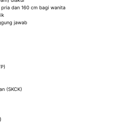
am) diakui
 pria dan 160 cm bagi wanita
ik
nggung jawab
TP)
ian (SKCK)
)