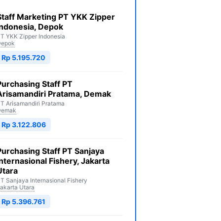
Staff Marketing PT YKK Zipper
Indonesia, Depok
T YKK Zipper Indonesia
Depok
Rp 5.195.720
Purchasing Staff PT
Arisamandiri Pratama, Demak
T Arisamandiri Pratama
Demak
Rp 3.122.806
Purchasing Staff PT Sanjaya
Internasional Fishery, Jakarta
Utara
T Sanjaya Internasional Fishery
akarta Utara
Rp 5.396.761