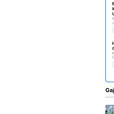
P
J
P
C
Ga