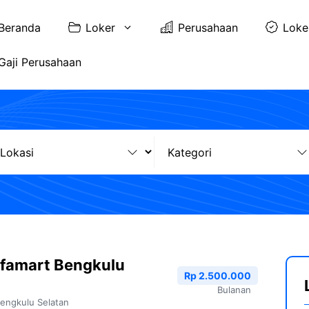
Beranda
Loker
Perusahaan
Loke
Gaji Perusahaan
lfamart Bengkulu
Rp 2.500.000
Bulanan
engkulu Selatan