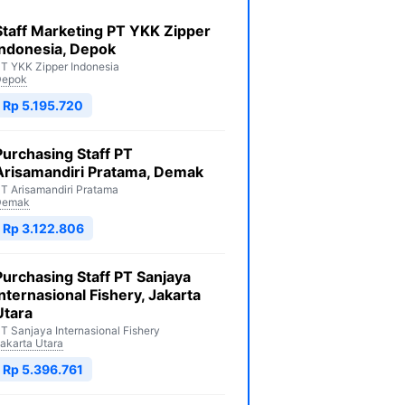
Staff Marketing PT YKK Zipper
Indonesia, Depok
T YKK Zipper Indonesia
Depok
Rp 5.195.720
Purchasing Staff PT
Arisamandiri Pratama, Demak
T Arisamandiri Pratama
Demak
Rp 3.122.806
Purchasing Staff PT Sanjaya
Internasional Fishery, Jakarta
Utara
T Sanjaya Internasional Fishery
akarta Utara
Rp 5.396.761