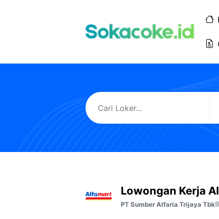
Langsung
ke
isi
Lowongan Kerja Al
B
PT Sumber Alfaria Trijaya Tbk