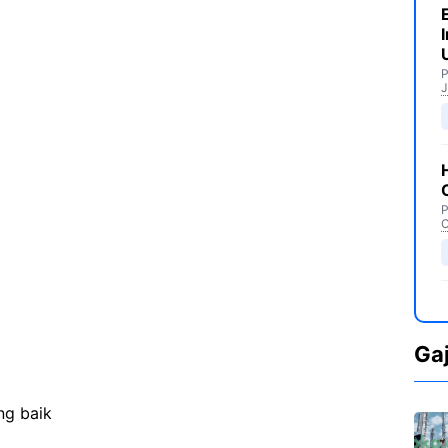
P
J
P
C
Ga
ng baik